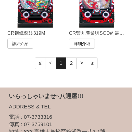
CR鋼鐵藝妓319M
CR豐丸產業與SOD的最新作
詳細介紹
詳細介紹
≤
<
1
2
>
≥
いらっしゃいませ~八通屋!!!
ADDRESS & TEL
電話 :
07-3733316
傳真 : 07-3759101
地址 :
833 高雄市鳥松區松浦路一巷2-1號