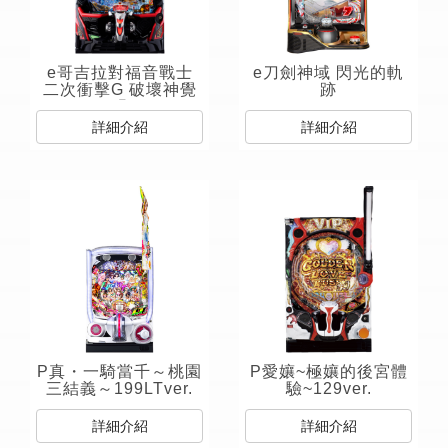
e哥吉拉對福音戰士
e刀劍神域 閃光的軌
二次衝擊G 破壞神覺
跡
醒
詳細介紹
詳細介紹
P真・一騎當千～桃園
P愛孃~極孃的後宮體
三結義～199LTver.
驗~129ver.
詳細介紹
詳細介紹