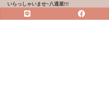
いらっしゃいませ~八通屋!!!
ADDRESS & TEL
電話 :
07-3733316
傳真 : 07-3759101
地址 :
833 高雄市鳥松區松浦路一巷2-1號
SITE MENU
SLOT
小鋼珠
店鋪檢索
攻略本下載
最新消息
聯絡我們
Copyright © 2022 . All rights reserved.