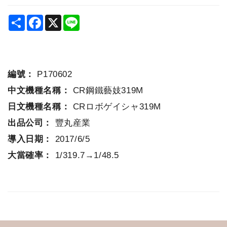
Share
Facebook
X
Line
編號：
P170602
中文機種名稱：
CR鋼鐵藝妓319M
日文機種名稱：
CRロボゲイシャ319M
出品公司：
豐丸産業
導入日期：
2017/6/5
大當確率：
1/319.7→1/48.5