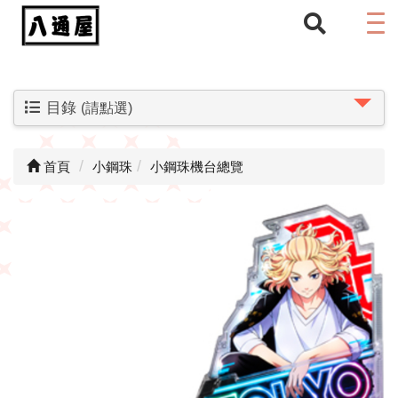
目錄
(請點選)
首頁
小鋼珠
小鋼珠機台總覽