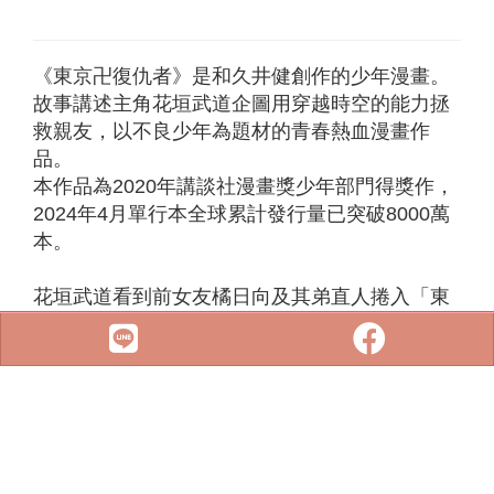
《東京卍復仇者》是和久井健創作的少年漫畫。
故事講述主角花垣武道企圖用穿越時空的能力拯
救親友，以不良少年為題材的青春熱血漫畫作
品。
本作品為2020年講談社漫畫獎少年部門得獎作，
2024年4月單行本全球累計發行量已突破8000萬
本。
花垣武道看到前女友橘日向及其弟直人捲入「東
京卍會（以下簡稱東卍）」鬥爭喪命的新聞，
接著他因掉落月台的事故穿越回國中二年級時，
他藉機告訴直人未來之事，誰知講完話後雙方握
手，
武道就回到2017年的現代，而原應死亡的直人成
為刑警出現。
直人拜託武道回2005年，阻止使東卍從暴走族壯