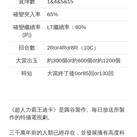
賞球數
1&4&5&15
確變突入率
65%
確變繼續率
LT繼續率：80%
(約)
回合數
2Ror4Ror8R（10C）
大當出玉
約300個or約600個or約1200個
時短
大當終了後0or85回or130回
《超人力霸王迪卡》是圓谷製作、毎日放送所製
作的特攝電視劇。
三千萬年前的人類已經存在，並發展擁有高度科