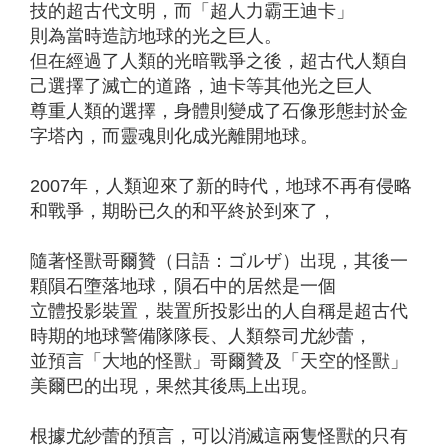
技的超古代文明，而「超人力霸王迪卡」
則為當時造訪地球的光之巨人。
但在經過了人類的光暗戰爭之後，超古代人類自
己選擇了滅亡的道路，迪卡等其他光之巨人
尊重人類的選擇，身體則變成了石像形態封於金
字塔內，而靈魂則化成光離開地球。
2007年，人類迎來了新的時代，地球不再有侵略
和戰爭，期盼已久的和平終於到來了，
隨著怪獸哥爾贊（日語：ゴルザ）出現，其後一
顆隕石墮落地球，隕石中的居然是一個
立體投影裝置，裝置所投影出的人自稱是超古代
時期的地球警備隊隊長、人類祭司尤紗蕾，
並預言「大地的怪獸」哥爾贊及「天空的怪獸」
美爾巴的出現，果然其後馬上出現。
根據尤紗蕾的預言，可以消滅這兩隻怪獸的只有