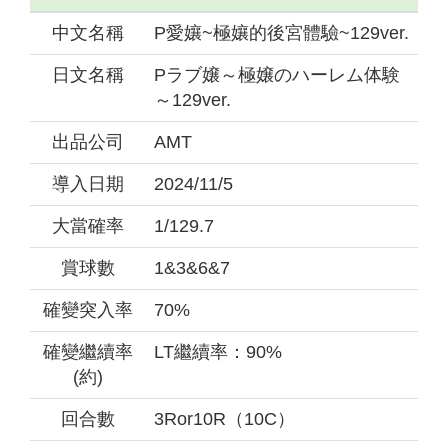
中文名稱
P愛孃~極孃的後宮體驗~129ver.
日文名稱
Pラブ嬢～極嬢のハーレム体験
～129ver.
出品公司
AMT
導入日期
2024/11/5
大當確率
1/129.7
賞球數
1&3&6&7
確變突入率
70%
確變繼續率
LT繼續率：90%
(約)
回合數
3Ror10R（10C）