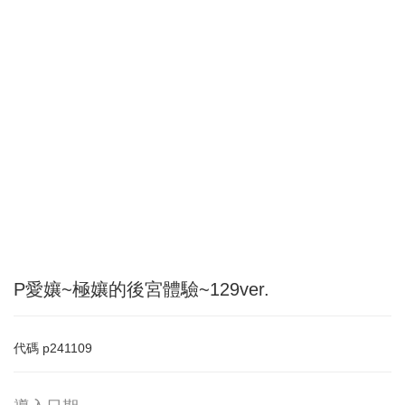
P愛孃~極孃的後宮體驗~129ver.
代碼
p241109