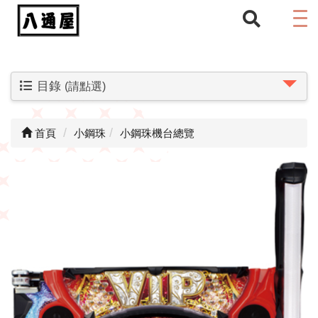
目錄
(請點選)
首頁
小鋼珠
小鋼珠機台總覽