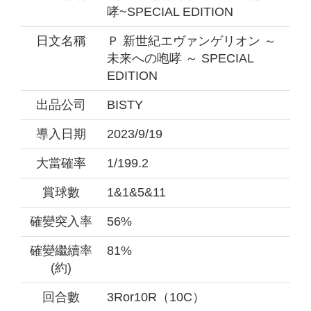
哮~SPECIAL EDITION
日文名稱
Ｐ 新世紀エヴァンゲリオン ～
未来への咆哮 ～ SPECIAL
EDITION
出品公司
BISTY
導入日期
2023/9/19
大當確率
1/199.2
賞球數
1&1&5&11
確變突入率
56%
確變繼續率
81%
(約)
回合數
3Ror10R（10C）