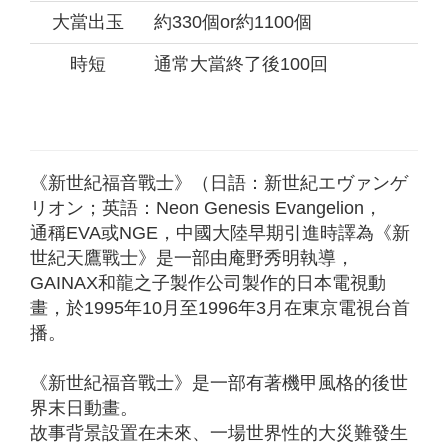
大當出玉
約330個or約1100個
時短
通常大當終了後100回
《新世紀福音戰士》（日語：新世紀エヴァンゲ
リオン；英語：Neon Genesis Evangelion，
通稱EVA或NGE，中國大陸早期引進時譯為《新
世紀天鷹戰士》是一部由庵野秀明執導，
GAINAX和龍之子製作公司製作的日本電視動
畫，於1995年10月至1996年3月在東京電視台首
播。
《新世紀福音戰士》是一部有著機甲風格的後世
界末日動畫。
故事背景設置在未來、一場世界性的大災難發生