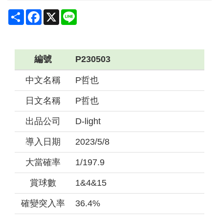
Share
Facebook
X
Line
編號
P230503
中文名稱
P哲也
日文名稱
P哲也
出品公司
D-light
導入日期
2023/5/8
大當確率
1/197.9
賞球數
1&4&15
確變突入率
36.4%