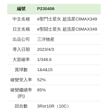
編號
P230406
中文名稱
e聖鬥士星矢 超流星CliMAX349
日文名稱
e聖闘士星矢 超流星CliMAX349
出品公司
三洋物産
導入日期
2023/4/3
大當確率
1/348.6
賞球數
1&4&15
確變突入率
52%
確變繼續率
85%
(約)
回合數
3Ror10R（10C）