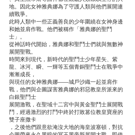
地。因此女神雅典娜為了守護人類與他們展開連
續戰爭。
此時人類中一些正義善良的少年圍繞在女神身邊
和她並肩作戰。他們被稱作「雅典娜的聖鬥
士」。
從神話時代開始，雅典娜和聖鬥士們就與無數神
展開聖戰。
時間來到現代，新時代的聖鬥士少年星矢、紫
龍、冰河、瞬、一輝等五個青銅聖鬥士在戰爭中
漸漸成長，
與現任的女神雅典娜——城戶沙織一起並肩作
戰，他們與企圖謀害雅典娜的邪惡教皇所派來的
白銀聖鬥士
展開激戰，在聖域十二宮中與黃金聖鬥士展開戰
鬥，經過激烈的打鬥中終於打敗篡位教皇寶座的
雙子座撒卡
，之後他們跟意欲淹沒大地的海皇波塞頓，對抗
企圖帶來永久黑暗的冥王黑帝斯展開大戰，即使