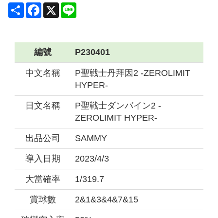
Share
Facebook
X
Line
編號
P230401
中文名稱
P聖戦士丹拜因2 -ZEROLIMIT
HYPER-
日文名稱
P聖戦士ダンバイン2 -
ZEROLIMIT HYPER-
出品公司
SAMMY
導入日期
2023/4/3
大當確率
1/319.7
賞球數
2&1&3&4&7&15