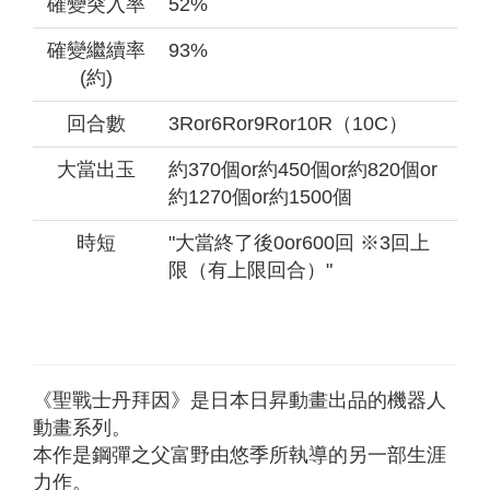
確變突入率
52%
確變繼續率
93%
(約)
回合數
3Ror6Ror9Ror10R（10C）
大當出玉
約370個or約450個or約820個or
約1270個or約1500個
時短
"大當終了後0or600回 ※3回上
限（有上限回合）"
《聖戰士丹拜因》是日本日昇動畫出品的機器人
動畫系列。
本作是鋼彈之父富野由悠季所執導的另一部生涯
力作。