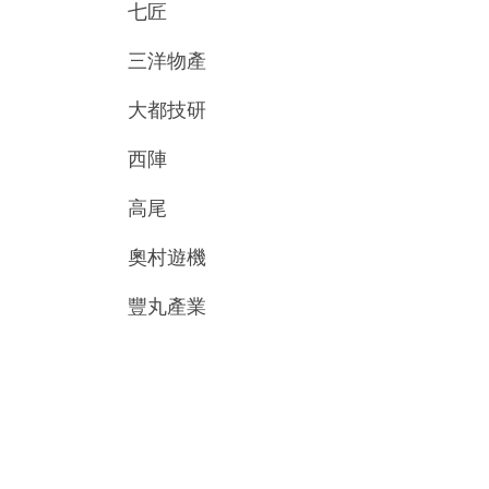
七匠
三洋物產
大都技研
西陣
高尾
奧村遊機
豐丸產業