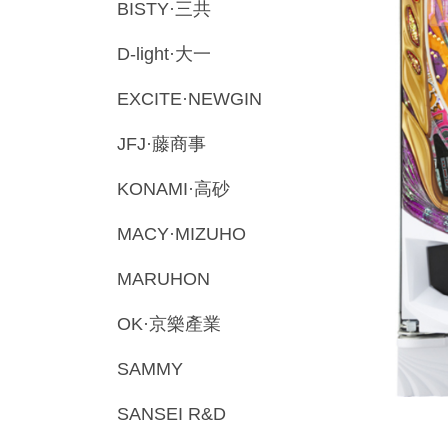
BISTY·三共
D-light·大一
EXCITE·NEWGIN
JFJ·藤商事
KONAMI·高砂
MACY·MIZUHO
MARUHON
OK·京樂產業
SAMMY
SANSEI R&D