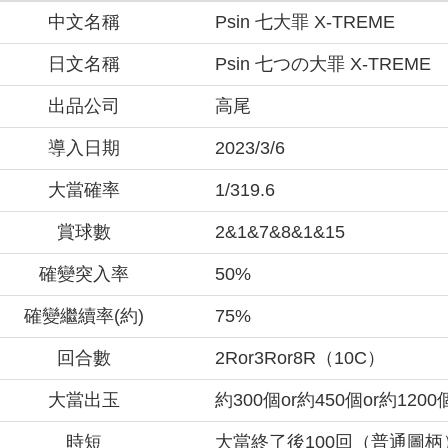
中文名稱
Psin 七大罪 X-TREME
日文名稱
Psin 七つの大罪 X-TREME
出品公司
高尾
導入日期
2023/3/6
大當確率
1/319.6
賞球數
2&1&7&8&1&15
確變突入率
50%
確變繼續率(約)
75%
回合數
2Ror3Ror8R（10C）
大當出玉
約300個or約450個or約1200
時短
大當終了後100回（普通圖柄