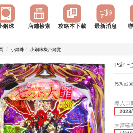
小鋼珠
店鋪檢索
攻略本下載
最新消息
頁
小鋼珠
小鋼珠機台總覽
Psin 
代碼
p23
導入日
2023/
大當確