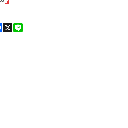
.6
are
Facebook
X
Line