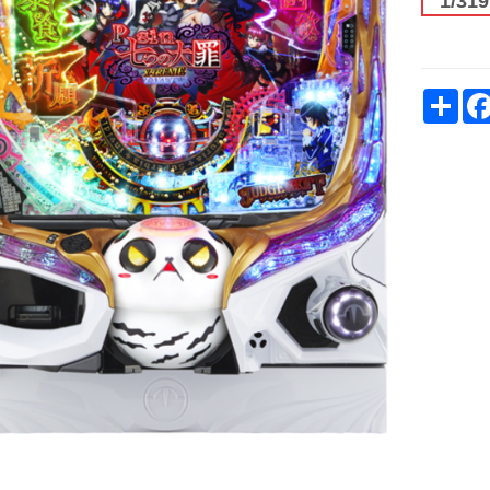
1/319
Sh