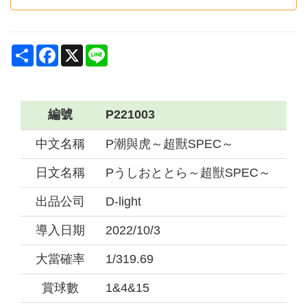
Share
Facebook
X
Line
編號
P221003
中文名稱
P潮與虎～超獸SPEC～
日文名稱
Pうしおととら～超獣SPEC～
出品公司
D-light
導入日期
2022/10/3
大當確率
1/319.69
賞球數
1&4&15