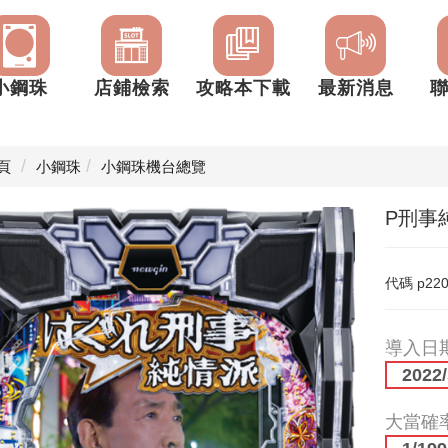
小鋼珠
店鋪檢索
攻略本下載
最新消息
頁
小鋼珠
小鋼珠機台總覽
P刑事
代碼
p22
導入日
2022/
大當確