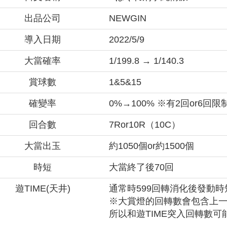
出品公司
NEWGIN
導入日期
2022/5/9
大當確率
1/199.8 → 1/140.3
賞球數
1&5&15
確變率
0%→100% ※有2回or6回限
回合數
7Ror10R（10C）
大當出玉
約1050個or約1500個
時短
大當終了後70回
遊TIME(天井)
通常時599回轉消化後發動時
※大賞燈的回轉數會包含上一
所以和遊TIME突入回轉數