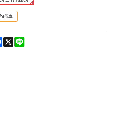
9.8→1/140.3
詢價車
are
Facebook
X
Line