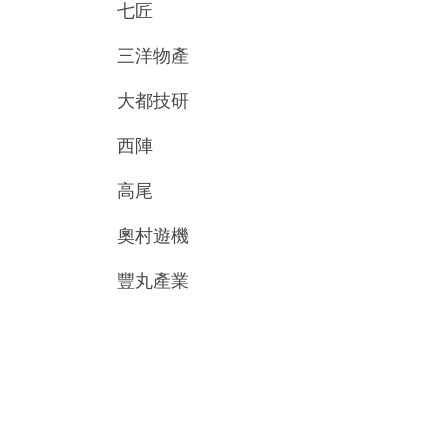
七匠
三洋物產
大都技研
西陣
高尾
奧村遊機
豐丸產業