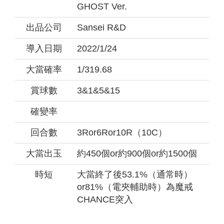
GHOST Ver.
出品公司
Sansei R&D
導入日期
2022/1/24
大當確率
1/319.68
賞球數
3&1&5&15
確變率
回合數
3Ror6Ror10R（10C）
大當出玉
約450個or約900個or約1500個
時短
大當終了後53.1%（通常時）
or81%（電夾輔助時）為魔戒
CHANCE突入