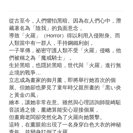
從古至今，人們懼怕黑暗。因為在人們心中，潛
藏著名為「陰我」的負面意念，
導致「火羅」（Horror）得以利用入侵附身。而
人類當中有一群人，手持鋼鐵利劍，
一子單傳，祕密守護人類不受「火羅」侵略，他
們被稱之為「魔戒騎士」，
生於黑暗，也隱於黑暗，世代與「火羅」進行無
止境的戰爭…
立志成為畫家的御月薰，即將舉行她首次的個
展。但她卻也夢見了童年時父親所畫的「黒い炎
と黃金の風」
繪本，讓她非常在意。雖然與心理諮詢師龍崎駈
音談過之後，薰總算能安心迎接個展，
但畫廊老闆卻突然化為了火羅向她襲擊。
這時，在薰眼前出現了一名身穿白色大衣的神秘
青年，並變身打倒了火羅。