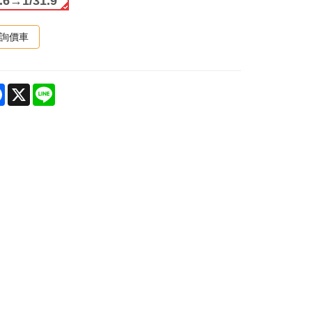
.6→1/31.9
詢價車
are
Facebook
X
Line