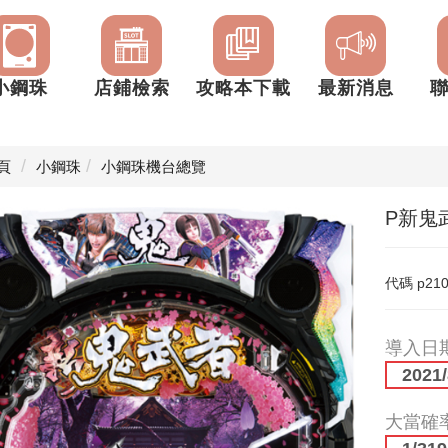
小鋼珠
店鋪檢索
攻略本下載
最新消息
頁
小鋼珠
小鋼珠機台總覽
P新鬼武
代碼
p21
導入日
2021/
大當確