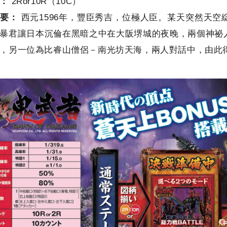
：
2Ror10R（10C）
概要：
西元1596年，豐臣秀吉，位極人臣。某天突然天
暴君讓日本沉倫在黑暗之中在大阪堺城的夜晚，兩個神祕
，另一位為比睿山僧侶－南光坊天海，兩人對話中，由此