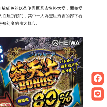
空綻放紅色的妖星使豐臣秀吉性格大變，開始變
人在屋頂戰鬥，其中一人為豐臣秀吉的部下石
得知幻魔的強大野心。