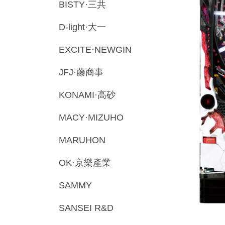
BISTY·三共
D-light·大一
EXCITE·NEWGIN
JFJ·藤商事
KONAMI·高砂
MACY·MIZUHO
MARUHON
OK·京樂產業
SAMMY
SANSEI R&D