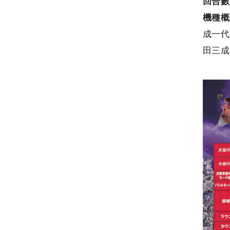
回合數
機種
成一代
田三成