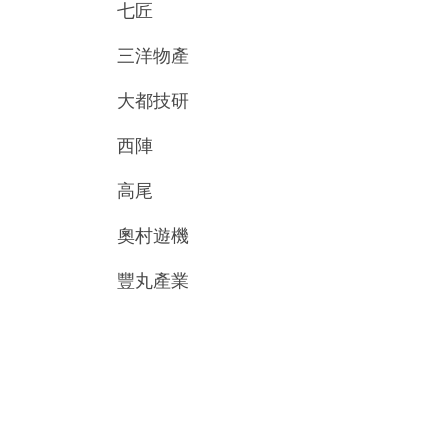
七匠
三洋物產
大都技研
西陣
高尾
奧村遊機
豐丸產業