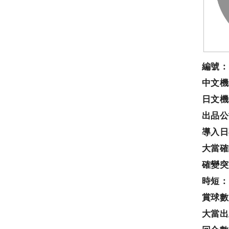
編號：
中文機
日文機
出品公
導入日
大當確
確變突
時短：
賞球數
大當出