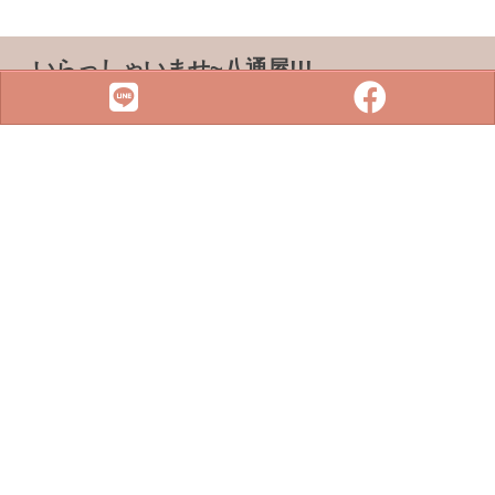
いらっしゃいませ~八通屋!!!
ADDRESS & TEL
電話 :
07-3733316
傳真 : 07-3759101
地址 :
833 高雄市鳥松區松浦路一巷2-1號
SITE MENU
SLOT
小鋼珠
店鋪檢索
攻略本下載
最新消息
聯絡我們
Copyright © 2022 . All rights reserved.