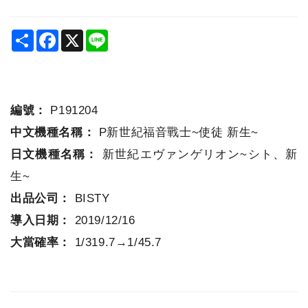
Share
Facebook
X
Line
編號：
P191204
中文機種名稱：
P新世紀福音戰士~使徒 新生~
日文機種名稱：
新世紀エヴァンゲリオン~シト、新
生~
出品公司：
BISTY
導入日期：
2019/12/16
大當確率：
1/319.7→1/45.7