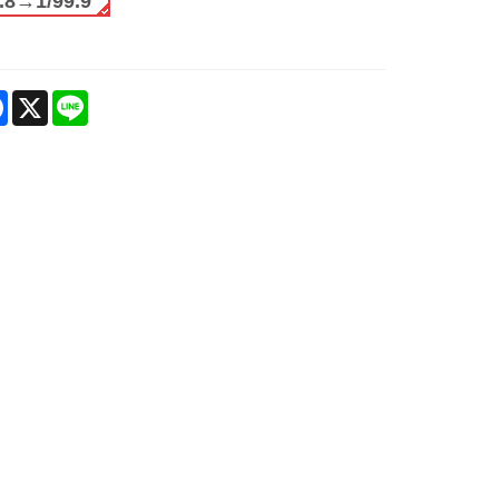
.8→1/99.9
are
Facebook
X
Line