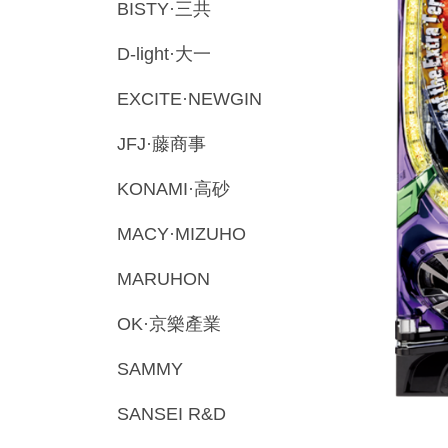
BISTY·三共
D-light·大一
EXCITE·NEWGIN
JFJ·藤商事
KONAMI·高砂
MACY·MIZUHO
MARUHON
OK·京樂產業
SAMMY
SANSEI R&D