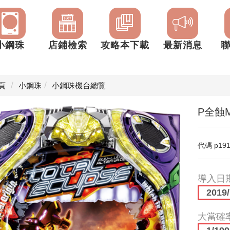
小鋼珠
店鋪檢索
攻略本下載
最新消息
頁
小鋼珠
小鋼珠機台總覽
P全蝕Muv
代碼
p19
導入日
2019/
大當確