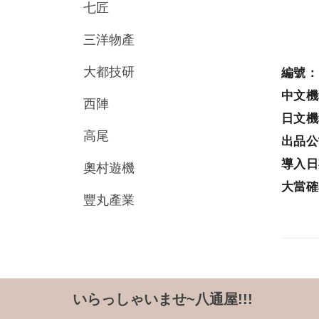
七匠
三洋物產
大都技研
編號
中文
西陣
日文
高尾
出品
導入
奧村遊機
大當
豐丸產業
いらっしゃいませ~八通屋!!!