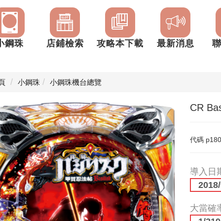
小鋼珠
店鋪檢索
攻略本下載
最新消息
頁
小鋼珠
小鋼珠機台總覽
CR B
代碼
p18
導入日
2018/
大當確