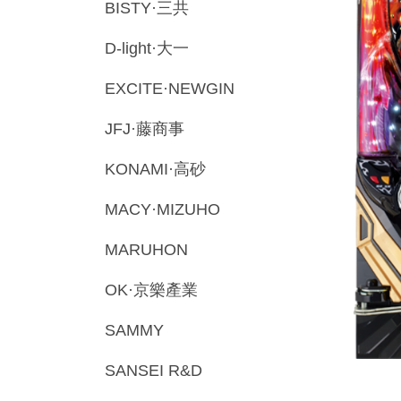
BISTY·三共
D-light·大一
EXCITE·NEWGIN
JFJ·藤商事
KONAMI·高砂
MACY·MIZUHO
MARUHON
OK·京樂產業
SAMMY
SANSEI R&D