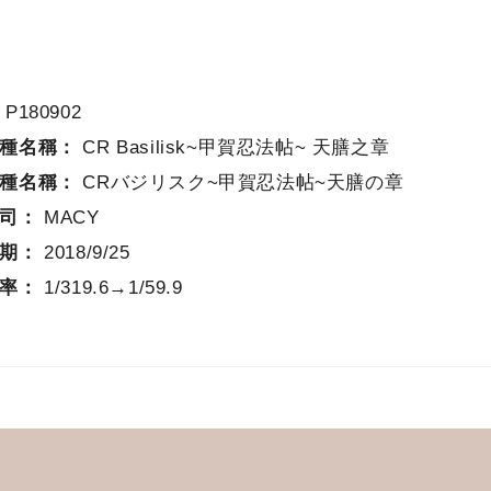
：
P180902
機種名稱：
CR Basilisk~甲賀忍法帖~ 天膳之章
機種名稱：
CRバジリスク~甲賀忍法帖~天膳の章
公司：
MACY
日期：
2018/9/25
確率：
1/319.6→1/59.9