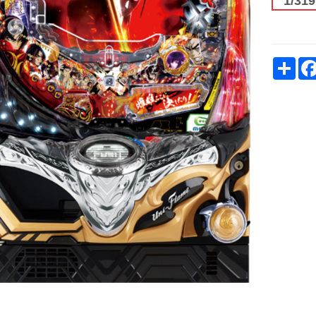
1/319
Sh