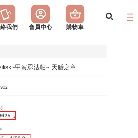
聯絡我們
會員中心
購物車
asilisk~甲賀忍法帖~ 天膳之章
0902
期
9/25
率