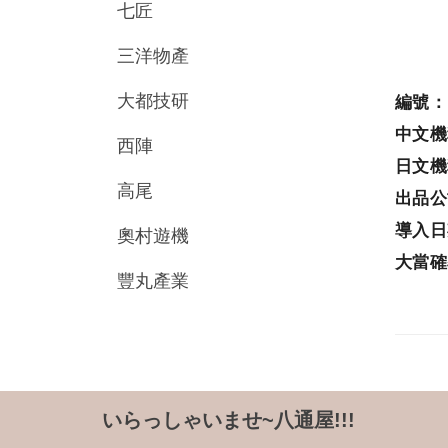
七匠
三洋物產
大都技研
編號
中文
西陣
日文
高尾
出品
導入
奧村遊機
大當
豐丸產業
いらっしゃいませ~八通屋!!!