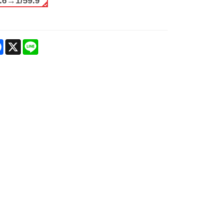
.6→1/59.9
are
Facebook
X
Line