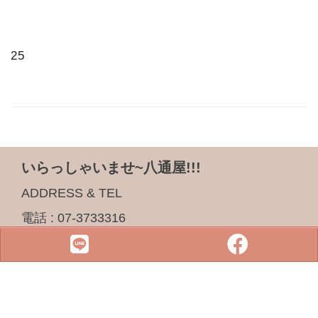
25
いらっしゃいませ~八通屋!!!
ADDRESS & TEL
電話 :
07-3733316
傳真 : 07-3759101
地址 :
833 高雄市鳥松區松浦路一巷2-1號
SITE MENU
SLOT
小鋼珠
店鋪檢索