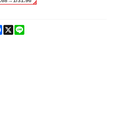
9.68→1/31.96
are
Facebook
X
Line