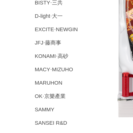
BISTY·三共
D-light·大一
EXCITE·NEWGIN
JFJ·藤商事
KONAMI·高砂
MACY·MIZUHO
MARUHON
OK·京樂產業
SAMMY
SANSEI R&D