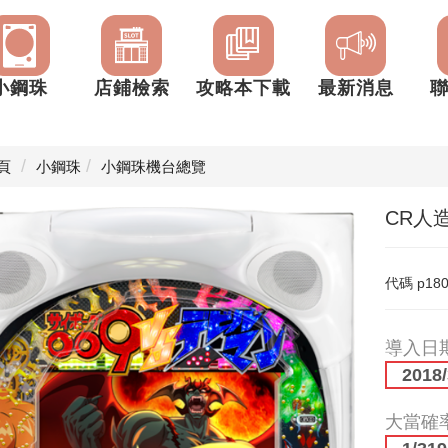
小鋼珠
店鋪檢索
攻略本下載
最新消息
頁
小鋼珠
小鋼珠機台總覽
CR人造
代碼
p18
導入日
2018/
大當確