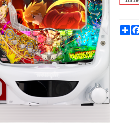
1/31
Sh