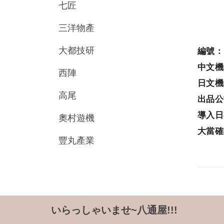
七匠
三洋物產
大都技研
編號
中文
西陣
日文
高尾
出品
導入
奧村遊機
大當
豐丸產業
いらっしゃいませ~八通屋!!!