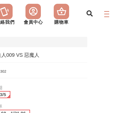
聯絡我們
會員中心
購物車
人009 VS 惡魔人
0302
期
3/5
率