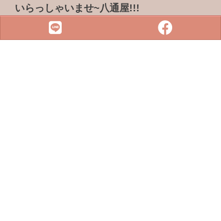
いらっしゃいませ~八通屋!!!
ADDRESS & TEL
電話 :
07-3733316
傳真 : 07-3759101
地址 :
833 高雄市鳥松區松浦路一巷2-1號
SITE MENU
SLOT
小鋼珠
店鋪檢索
攻略本下載
最新消息
聯絡我們
Copyright © 2022 . All rights reserved.