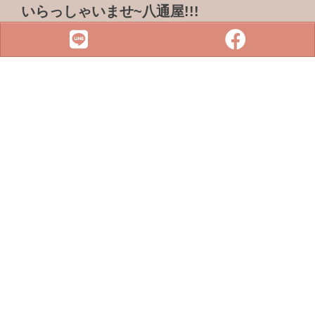
いらっしゃいませ~八通屋!!!
ADDRESS & TEL
電話 :
07-3733316
傳真 : 07-3759101
地址 :
833 高雄市鳥松區松浦路一巷2-1號
SITE MENU
SLOT
小鋼珠
店鋪檢索
攻略本下載
最新消息
聯絡我們
Copyright © 2022 . All rights reserved.