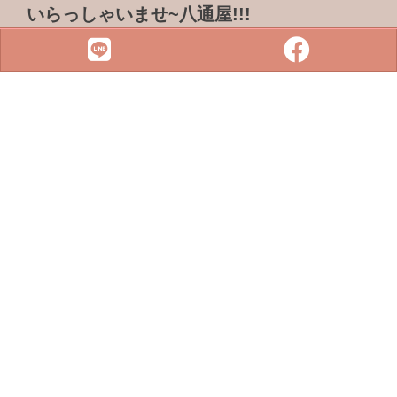
いらっしゃいませ~八通屋!!!
ADDRESS & TEL
電話 :
07-3733316
傳真 : 07-3759101
地址 :
833 高雄市鳥松區松浦路一巷2-1號
SITE MENU
SLOT
小鋼珠
店鋪檢索
攻略本下載
最新消息
聯絡我們
Copyright © 2022 . All rights reserved.