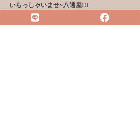
いらっしゃいませ~八通屋!!!
ADDRESS & TEL
電話 :
07-3733316
傳真 : 07-3759101
地址 :
833 高雄市鳥松區松浦路一巷2-1號
SITE MENU
SLOT
小鋼珠
店鋪檢索
攻略本下載
最新消息
聯絡我們
Copyright © 2022 . All rights reserved.