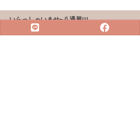
いらっしゃいませ~八通屋!!!
ADDRESS & TEL
電話 :
07-3733316
傳真 : 07-3759101
地址 :
833 高雄市鳥松區松浦路一巷2-1號
SITE MENU
SLOT
小鋼珠
店鋪檢索
攻略本下載
最新消息
聯絡我們
Copyright © 2022 . All rights reserved.