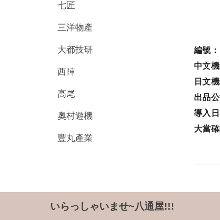
七匠
三洋物產
大都技研
編號
中文
西陣
日文
高尾
出品
導入
奧村遊機
大當
豐丸產業
いらっしゃいませ~八通屋!!!