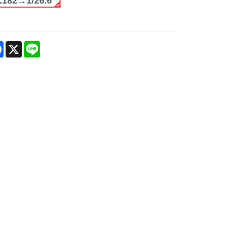
9.182→1/26.6
are
Facebook
X
Line