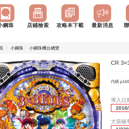
小鋼珠
店鋪檢索
攻略本下載
最新消息
頁
小鋼珠
小鋼珠機台總覽
CR 3
代碼
p16
導入日
2016/
大當確