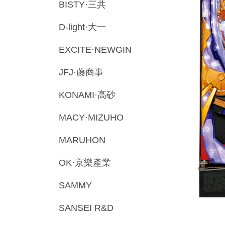
BISTY·三共
D-light·大一
EXCITE·NEWGIN
JFJ·藤商事
KONAMI·高砂
MACY·MIZUHO
MARUHON
OK·京樂產業
SAMMY
SANSEI R&D