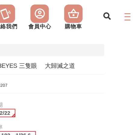
聯絡我們
會員中心
購物車
×3EYES 三隻眼 大歸滅之道
0207
期
2/22
率