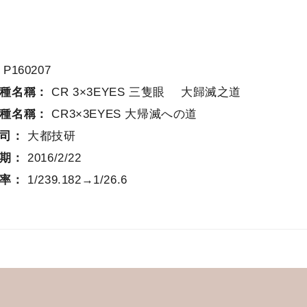
：
P160207
機種名稱：
CR 3×3EYES 三隻眼 大歸滅之道
機種名稱：
CR3×3EYES 大帰滅への道
公司：
大都技研
日期：
2016/2/22
確率：
1/239.182→1/26.6