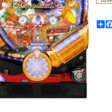
1/23
Sh