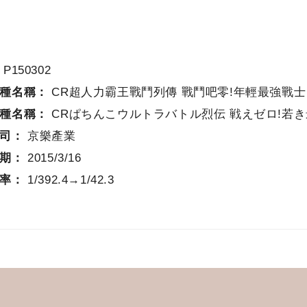
：
P150302
機種名稱：
CR超人力霸王戰鬥列傳 戰鬥吧零!年輕最強戰士
機種名稱：
CRぱちんこウルトラバトル烈伝 戦えゼロ!若
公司：
京樂產業
日期：
2015/3/16
確率：
1/392.4→1/42.3