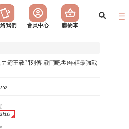
聯絡我們
會員中心
購物車
人力霸王戰鬥列傳 戰鬥吧零!年輕最強戰
0302
期
3/16
率