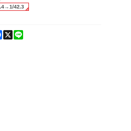
.4→1/42.3
are
Facebook
X
Line