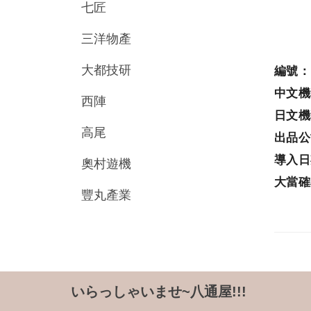
七匠
三洋物產
大都技研
編號
中文
西陣
日文
高尾
出品
導入
奧村遊機
大當
豐丸產業
いらっしゃいませ~八通屋!!!