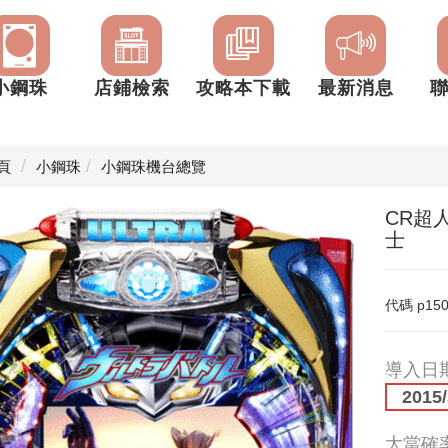
小鋼珠
店鋪檢索
攻略本下載
最新消息
頁
小鋼珠
小鋼珠機台總覽
CR超
士
代碼
p15
導入日
2015/
大當確