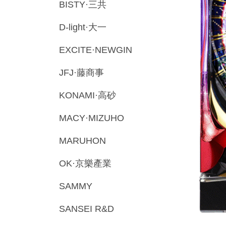
BISTY·三共
D-light·大一
EXCITE·NEWGIN
JFJ·藤商事
KONAMI·高砂
MACY·MIZUHO
MARUHON
OK·京樂產業
SAMMY
SANSEI R&D