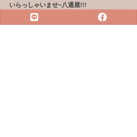
いらっしゃいませ~八通屋!!!
ADDRESS & TEL
電話 :
07-3733316
傳真 : 07-3759101
地址 :
833 高雄市鳥松區松浦路一巷2-1號
SITE MENU
SLOT
小鋼珠
店鋪檢索
攻略本下載
最新消息
聯絡我們
Copyright © 2022 . All rights reserved.