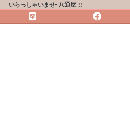
いらっしゃいませ~八通屋!!!
ADDRESS & TEL
電話 :
07-3733316
傳真 : 07-3759101
地址 :
833 高雄市鳥松區松浦路一巷2-1號
SITE MENU
SLOT
小鋼珠
店鋪檢索
攻略本下載
最新消息
聯絡我們
Copyright © 2022 . All rights reserved.