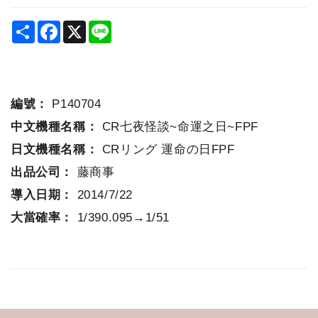
Share
Facebook
X
Line
編號：
P140704
中文機種名稱：
CR七夜怪談~命運之日~FPF
日文機種名稱：
CRリング 運命の日FPF
出品公司：
藤商事
導入日期：
2014/7/22
大當確率：
1/390.095→1/51