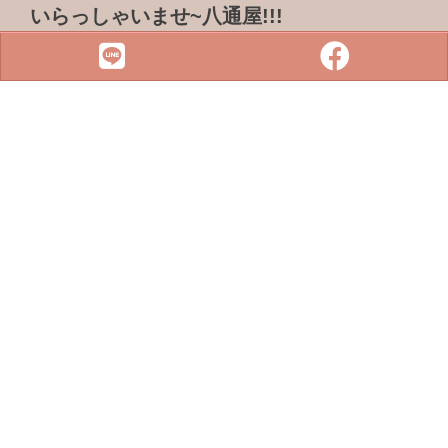
いらっしゃいませ~八通屋!!!
ADDRESS & TEL
電話 :
07-3733316
傳真 : 07-3759101
地址 :
833 高雄市鳥松區松浦路一巷2-1號
SITE MENU
SLOT
小鋼珠
店鋪檢索
攻略本下載
最新消息
聯絡我們
Copyright © 2022 . All rights reserved.