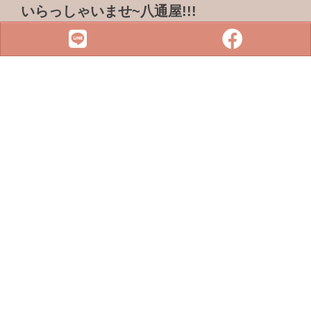
いらっしゃいませ~八通屋!!!
ADDRESS & TEL
電話 :
07-3733316
傳真 : 07-3759101
地址 :
833 高雄市鳥松區松浦路一巷2-1號
SITE MENU
SLOT
小鋼珠
店鋪檢索
攻略本下載
最新消息
聯絡我們
Copyright © 2022 . All rights reserved.