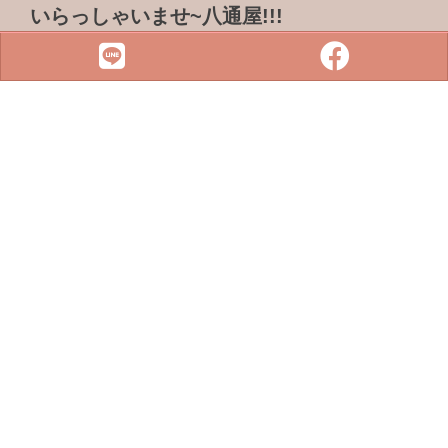
いらっしゃいませ~八通屋!!!
ADDRESS & TEL
電話 :
07-3733316
傳真 : 07-3759101
地址 :
833 高雄市鳥松區松浦路一巷2-1號
SITE MENU
SLOT
小鋼珠
店鋪檢索
攻略本下載
最新消息
聯絡我們
Copyright © 2022 . All rights reserved.