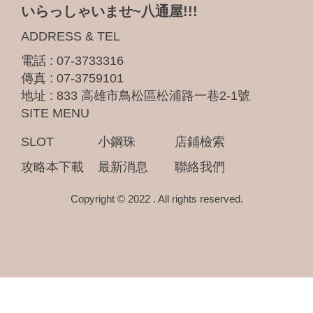
いらっしゃいませ~八通屋!!!
ADDRESS & TEL
電話 :
07-3733316
傳真 : 07-3759101
地址 :
833 高雄市鳥松區松浦路一巷2-1號
SITE MENU
SLOT
小鋼珠
店鋪檢索
攻略本下載
最新消息
聯絡我們
Copyright © 2022 . All rights reserved.