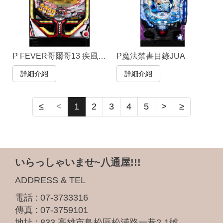
P FEVER哥爾哥13 疾風ver.
P魔法禁書目錄JUA
詳細介紹
詳細介紹
≤
<
1
2
3
4
5
>
≥
いらっしゃいませ~八通屋!!!
ADDRESS & TEL
電話 :
07-3733316
傳真 : 07-3759101
地址 :
833 高雄市鳥松區松浦路一巷2-1號