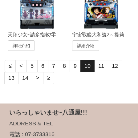
天翔少女~請多指教!零
宇宙戰艦大和號2～提莉莎、愛的指導
詳細介紹
詳細介紹
≤
<
5
6
7
8
9
10
11
12
13
14
>
≥
いらっしゃいませ~八通屋!!!
ADDRESS & TEL
電話 :
07-3733316