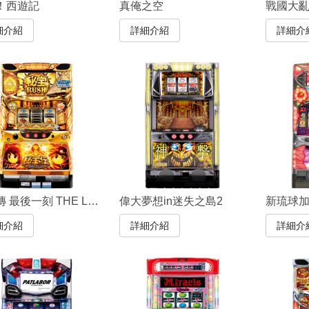
！西遊記
真俺之空
細介紹
詳細介紹
詳細介
秘寶傳 最後一刻 THE LAST
偉大夢想in迷失之島2
新琉球加油
細介紹
詳細介紹
詳細介