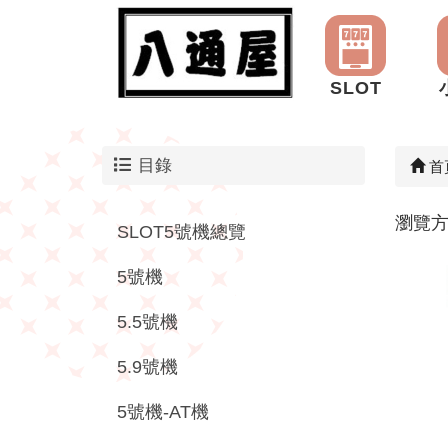
SLOT
目錄
首
瀏覽
SLOT5號機總覽
5號機
5.5號機
5.9號機
5號機-AT機