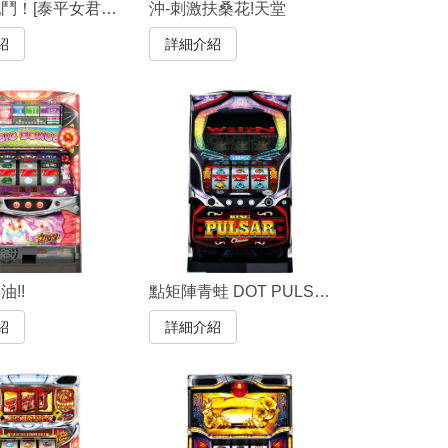
戰國大亂鬥！[泰平女君]德川家康
沖-刺激扶桑花!天堂
紹
詳細介紹
!!
點矩陣青蛙 DOT PULSAR KPV
紹
詳細介紹