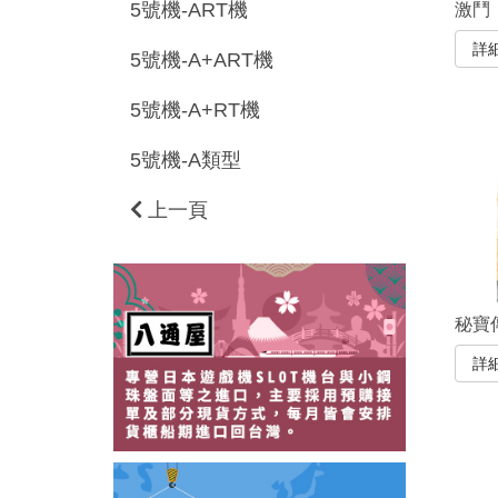
5號機-ART機
激鬥
詳
5號機-A+ART機
5號機-A+RT機
5號機-A類型
上一頁
詳