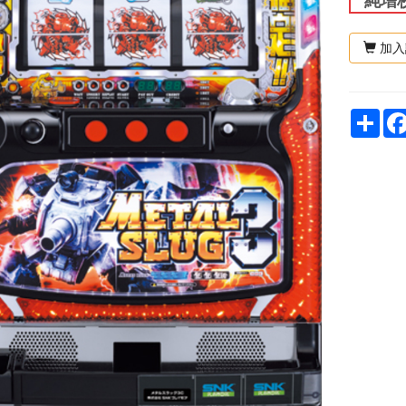
純增枚
加入
Sh