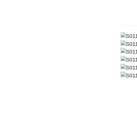
いらっしゃいませ~八通屋!!!
ADDRESS & TEL
電話 :
07-3733316