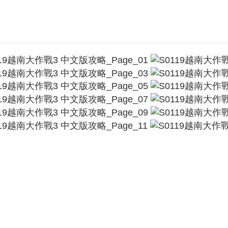
SITE MENU
SLOT