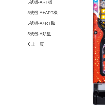
5號機-ART機
5號機-A+ART機
5號機-A+RT機
5號機-A類型
上一頁