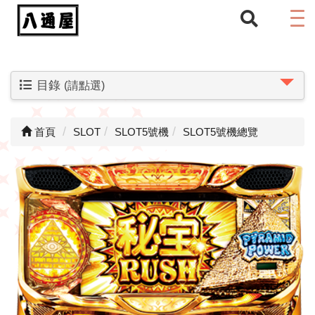
目錄
(請點選)
首頁
SLOT
SLOT5號機
SLOT5號機總覽