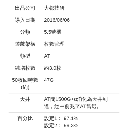
出品公司
大都技研
導入日期
2016/06/06
分類
5.5號機
遊戲架構
枚數管理
類型
AT
純增枚數
約3.0枚
50枚回轉數
47G
(約)
天井
AT間1500G+α消化為天井到
達，經由前兆至AT當選。
百分比
設定1： 97.1%
設定2： 99.3%