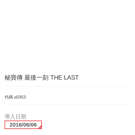
秘寶傳 最後一刻 THE LAST
代碼
s0353
導入日期
2016/06/06