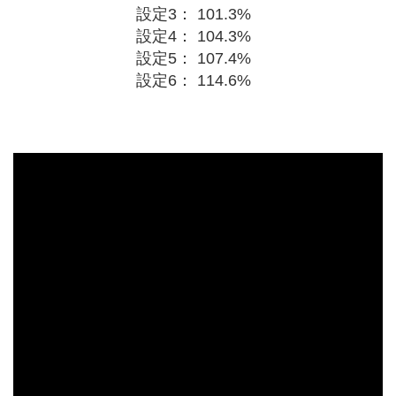
設定3： 101.3%
設定4： 104.3%
設定5： 107.4%
設定6： 114.6%