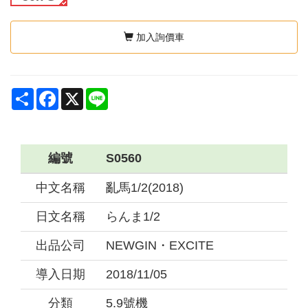
加入詢價車
Share
Facebook
X
Line
編號
S0560
中文名稱
亂馬1/2(2018)
日文名稱
らんま1/2
出品公司
NEWGIN・EXCITE
導入日期
2018/11/05
分類
5.9號機