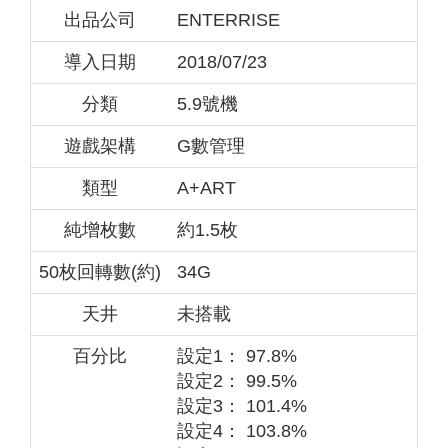
出品公司
ENTERRISE
導入日期
2018/07/23
分類
5.9號機
遊戲架構
G數管理
類型
A+ART
純增枚數
約1.5枚
50枚回轉數(約)
34G
天井
未搭載
百分比
設定1： 97.8%
設定2： 99.5%
設定3： 101.4%
設定4： 103.8%