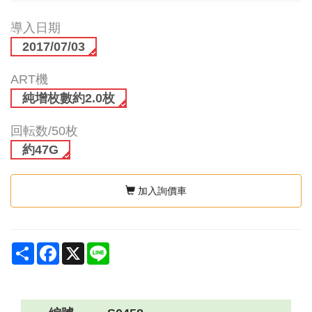
導入日期
2017/07/03
ART機
純增枚數約2.0枚
回転数/50枚
約47G
加入詢價車
Share
Facebook
X
Line