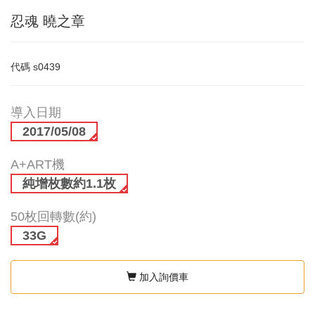
忍魂 曉之章
代碼
s0439
導入日期
2017/05/08
A+ART機
純增枚數約1.1枚
50枚回轉數(約)
33G
加入詢價車