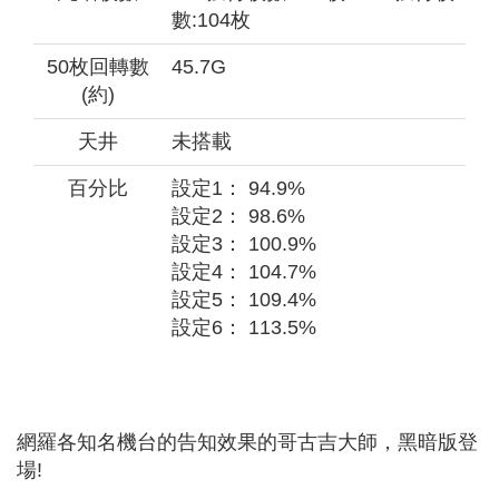
數:104枚
50枚回轉數
45.7G
(約)
天井
未搭載
百分比
設定1： 94.9%
設定2： 98.6%
設定3： 100.9%
設定4： 104.7%
設定5： 109.4%
設定6： 113.5%
網羅各知名機台的告知效果的哥古吉大師，黑暗版登
場!