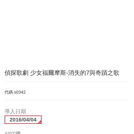
偵探歌劇 少女福爾摩斯-消失的7與奇蹟之歌
代碼
s0342
導入日期
2016/04/04
ART機