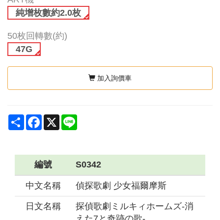
純增枚數約2.0枚
50枚回轉數(約)
47G
加入詢價車
Share
Facebook
X
Line
編號
S0342
中文名稱
偵探歌劇 少女福爾摩斯
日文名稱
探偵歌劇ミルキィホームズ-消
えた7と奇跡の歌-