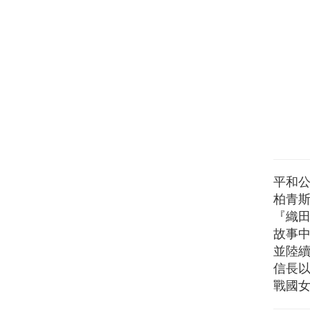
平和
柏青斯
『織
故事
並陸
信長
戰國