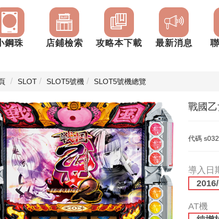
小鋼珠
店鋪檢索
攻略本下載
最新消息
頁
SLOT
SLOT5號機
SLOT5號機總覽
戰國乙
代碼
s03
導入日
2016/
AT機