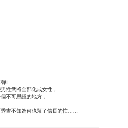
彈!
些男性武將全部化成女性，
一個不可思議的地方，
而秀吉不知為何也幫了信長的忙……