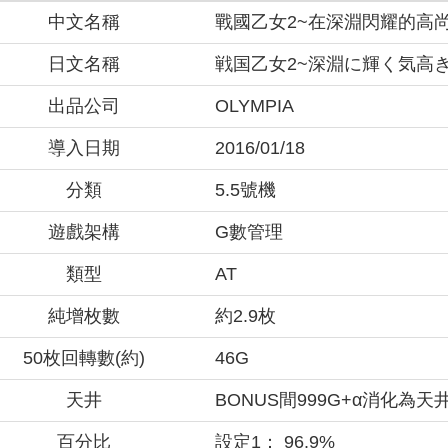
中文名稱
戰國乙女2~在深淵閃耀的高
日文名稱
戦国乙女2~深淵に輝く気高
出品公司
OLYMPIA
導入日期
2016/01/18
分類
5.5號機
遊戲架構
G數管理
類型
AT
純增枚數
約2.9枚
50枚回轉數(約)
46G
天井
BONUS間999G+α消化為
百分比
設定1： 96.9%