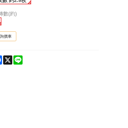
數 約2.9枚
轉數(約)
詢價車
are
Facebook
X
Line