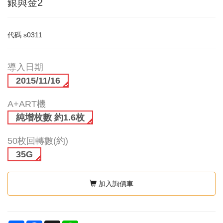
銀與金2
代碼
s0311
導入日期
2015/11/16
A+ART機
純增枚數 約1.6枚
50枚回轉數(約)
35G
加入詢價車