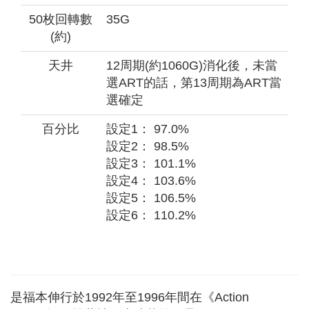
50枚回轉數
35G
(約)
天井
12周期(約1060G)消化後，未當
選ART的話，第13周期為ART當
選確定
百分比
設定1： 97.0%
設定2： 98.5%
設定3： 101.1%
設定4： 103.6%
設定5： 106.5%
設定6： 110.2%
是福本伸行於1992年至1996年間在《Action