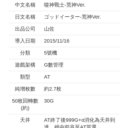
中文名稱
噬神戰士-荒神Ver.
日文名稱
ゴッドイーター-荒神Ver.
出品公司
山佐
導入日期
2015/11/16
分類
5號機
遊戲架構
G數管理
類型
AT
純增枚數
約2.7枚
50枚回轉數
30G
(約)
天井
AT終了後999G+α消化為天井到
達，經由前兆至AT當選。