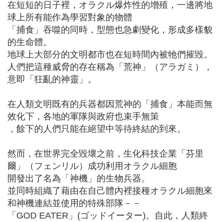
在短短的日子裡，オラクル爆炸性的增殖，一邊將地
球上所有能作為學習對象的物體
「捕食」吞噬的同時，型態也急劇變化，形成多樣貌
的生命體。
地球上大部分的文明都市也在短時間內被牠們摧毀。
人們把這種威脅的存在稱為「荒神」（アラガミ），
意即「狂亂的神靈」。
在人類文明既有的兵器都因荒神的「捕食」本能而無
效化下，各地的軍隊與政府也束手無策
，餘下的人們只能在絕望中等待終結的到來。
然而，在世界完全毀壞之前，生化科技企業「芬里
爾」（フェンリル）成功利用オラクル細胞
開發出了名為「神機」的生物兵器。
並同時組織了藉由在自己體內裡接種オラクル細胞來
和神機連結並使用的特殊部隊－－
「GOD EATER」(ゴッドイーター)。自此，人類終