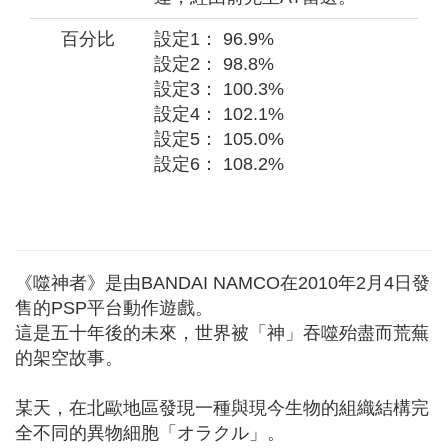
百分比
設定1： 96.9%
設定2： 98.8%
設定3： 100.3%
設定4： 102.1%
設定5： 105.0%
設定6： 108.2%
《噬神者》是由BANDAI NAMCO在2010年2月4日發
售的PSP平台動作遊戲。
這是五十年後的未來，世界被「神」吞噬殆盡而荒蕪
的架空故事。
某天，在北歐地區發現一種與現今生物的組織結構完
全不同的異物細胞「オラクル」。