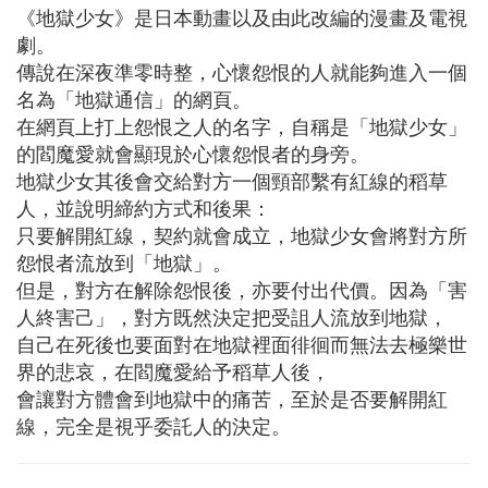
《地獄少女》是日本動畫以及由此改編的漫畫及電視
劇。
傳說在深夜準零時整，心懷怨恨的人就能夠進入一個
名為「地獄通信」的網頁。
在網頁上打上怨恨之人的名字，自稱是「地獄少女」
的閻魔愛就會顯現於心懷怨恨者的身旁。
地獄少女其後會交給對方一個頸部繫有紅線的稻草
人，並說明締約方式和後果：
只要解開紅線，契約就會成立，地獄少女會將對方所
怨恨者流放到「地獄」。
但是，對方在解除怨恨後，亦要付出代價。因為「害
人終害己」，對方既然決定把受詛人流放到地獄，
自己在死後也要面對在地獄裡面徘徊而無法去極樂世
界的悲哀，在閻魔愛給予稻草人後，
會讓對方體會到地獄中的痛苦，至於是否要解開紅
線，完全是視乎委託人的決定。