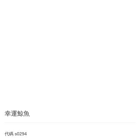
幸運鯨魚
代碼
s0294