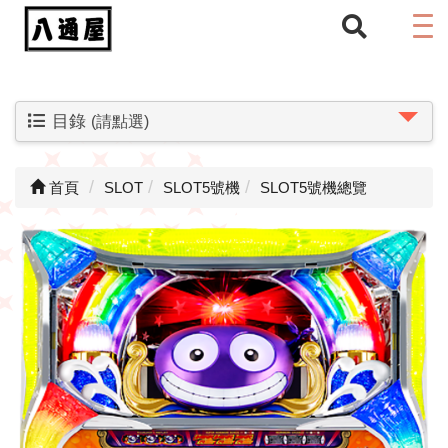
目錄
(請點選)
首頁
SLOT
SLOT5號機
SLOT5號機總覽