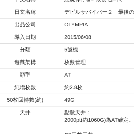
日文名稱
デビルサバイバー２ 最後
出品公司
OLYMPIA
導入日期
2015/06/08
分類
5號機
遊戲架構
枚數管理
類型
AT
純增枚數
約2.8枚
50枚回轉數(約)
49G
天井
點數天井：
2000pt(約1060G)為AT確定。