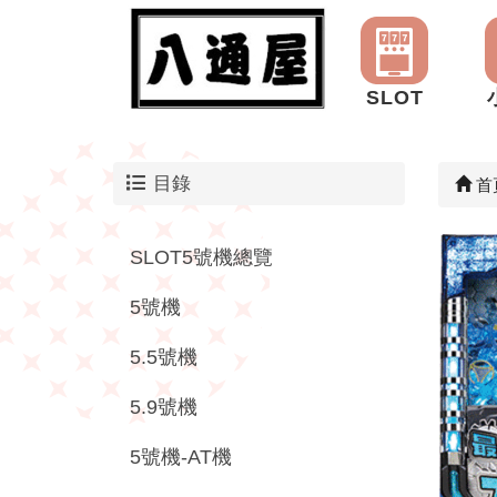
SLOT
目錄
首
SLOT5號機總覽
5號機
5.5號機
5.9號機
5號機-AT機