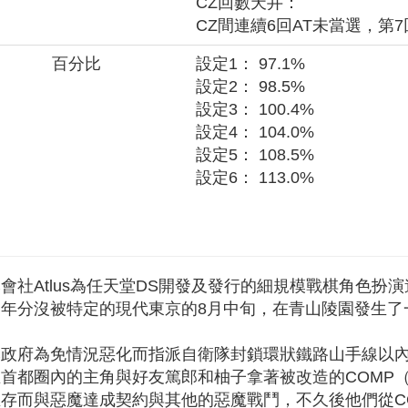
CZ回數天井：
CZ間連續6回AT未當選，第7
百分比
設定1： 97.1%
設定2： 98.5%
設定3： 100.4%
設定4： 104.0%
設定5： 108.5%
設定6： 113.0%
會社Atlus為任天堂DS開發及發行的細規模戰棋角色扮
年分沒被特定的現代東京的8月中旬，在青山陵園發生了
本政府為免情況惡化而指派自衛隊封鎖環狀鐵路山手線以
首都圈內的主角與好友篤郎和柚子拿著被改造的COMP
存而與惡魔達成契約與其他的惡魔戰鬥，不久後他們從C