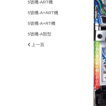
5號機-ART機
5號機-A+ART機
5號機-A+RT機
5號機-A類型
上一頁